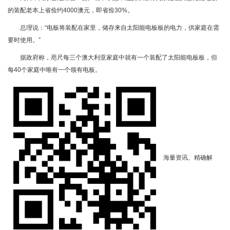
的装配老本上省俭约4000澳元，即省俭30%。
总理说：“电板将装配在家里，储存来自太阳能电板板的电力，供家庭在需
要时使用。”
据政府称，咫尺每三个澳大利亚家庭中就有一个装配了太阳能电板板，但
每40个家庭中唯有一个领有电板。
海量资讯、精确解