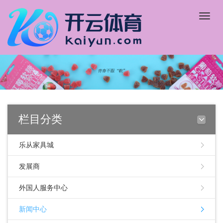
Toggle
naviga
栏目分类
乐从家具城
发展商
外国人服务中心
新闻中心