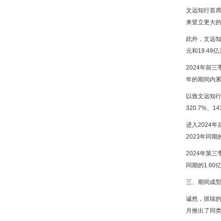
文远知行首席
来竖立更大
此外，文远知
元和19.4
2024年前
年的期间内累
以致文远知行
320.7%、
进入2024
2023年同
2024年第
同期的1.60
三、期间成
诚然，抓续的研
月推出了同类始