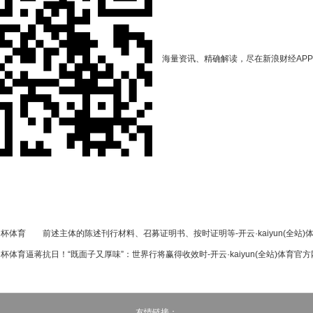
海量资讯、精确解读，尽在新浪财经APP
杯体育 前述主体的陈述刊行材料、召募证明书、按时证明等-开云·kaiyun(全站)
杯体育逼蒋抗日！“既面子又厚味”：世界行将赢得收效时-开云·kaiyun(全站)体育官方
友情链接：