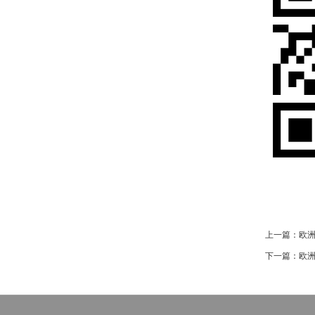
上一篇：
欧洲
下一篇：
欧洲