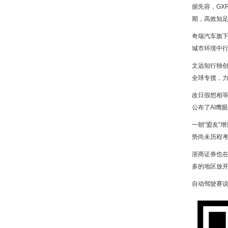
据先容，GXR
期，高效知
奇瑞汽车旗下
城市环境中
文远知行独创
全球专揽，
改日假想相
公布了AI鹰
一朝“盟友”
势尚未历程
浙商证券也在
多的地区放
自动驾驶赛说