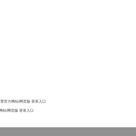
体育官方网站/网页版 登录入口
网站/网页版 登录入口