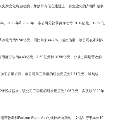
度的收入夹杂变化所启动的，并默示有信心通过进一步营业化的产物和做事
22年和2023年，该公司分袂录得净吃亏10.07亿元、12.98亿
赈济净吃亏为5.56亿元，同比加多44.2%。据此估量，该公司在不到四
分袂为4.43亿元、7.59亿元和10.58亿元，分袂占同期营收的
加了多量资源，该公司前三季度的研发用度为7.71亿元，诚然较
若不计股权薪金，该公司三季度的研发用度为2.06亿元，实质较2023年
教养和Farizon SuperVan的线控转向架构，文远知行于本年10