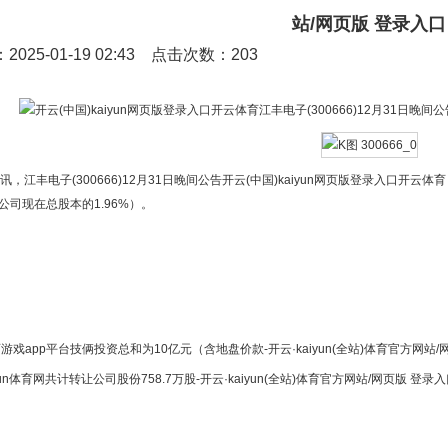
站/网页版 登录入口
025-01-19 02:43 点击次数：203
，江丰电子(300666)12月31日晚间公告开云(中国)kaiyun网页版登录入口
占公司现在总股本的1.96%）。
游戏app平台技俩投资总和为10亿元（含地盘价款-开云·kaiyun(全站)体育官方网站/
un体育网共计转让公司股份758.7万股-开云·kaiyun(全站)体育官方网站/网页版 登录