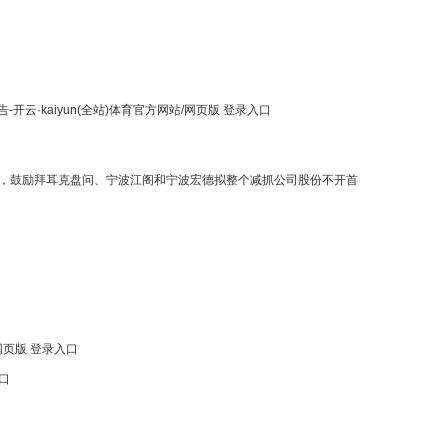
开云体育，鼓励拜耳克盘问、宁波江阁和宁波宏德拟整个减抓公司股份不开首
网页版 登录入口
入口