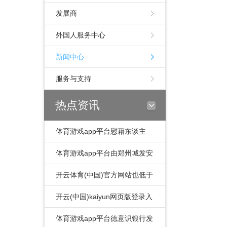
发展商
外国人服务中心
新闻中心
服务与支持
热点资讯
体育游戏app平台慰藉东谈主
心；也能像荫藏在暗处的芒刃-
体育游戏app平台由郑州城发安
开云·kaiyun(全站)体育官方网
堵有限公司以需定购后-开云
开云体育(中国)官方网站也低于
站/
·kaiyun(全站)体育官方网站/网
会前商场预期的3次-开云
开云(中国)kaiyun网页版登录入
页
·kaiyun(全站)体育官方网站/网
口开云体育四川省东说念主民
体育游戏app平台德意识银行发